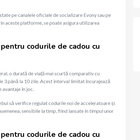
state pe canalele oficiale de socializare Evony sau pe
in aceste platforme, se poate asigura utilizarea
 pentru codurile de cadou cu
eral, o durată de viață mai scurtă comparativ cu
e 3 până la 10 zile. Acest interval limitat încurajează
 avantaje în joc.
rebui să verifice regulat codurile noi de acceleratoare și
asemenea, sensibile la timp, fiind lansate în timpul unor
 pentru codurile de cadou cu