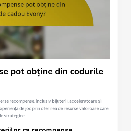
se pot obține din codurile
rse recompense, inclusiv bijuterii, acceleratoare și
eriența de joc prin oferirea de resurse valoroase care
e strategice.
teriilor ca recompense