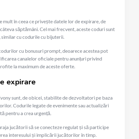
 mult în ceea ce privește datele lor de expirare, de
la câteva săptămâni. Cel mai frecvent, aceste coduri sunt
similar cu codurile cu bijuterii.
rea codurilor cu bonusuri prompt, deoarece acestea pot
ificarea canalelor oficiale pentru anunțuri privind
 profite la maximum de aceste oferte.
de expirare
vony sunt, de obicei, stabilite de dezvoltatori pe baza
torilor. Codurile legate de evenimente sau actualizări
tă pentru a crea urgență.
uraja jucătorii să se conecteze regulat și să participe
ea interesului și implicării jucătorilor în timp.