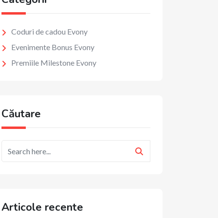
Coduri de cadou Evony
Evenimente Bonus Evony
Premiile Milestone Evony
Căutare
Articole recente