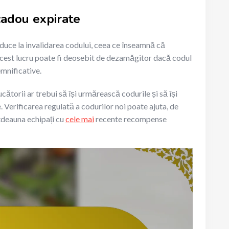
cadou expirate
 duce la invalidarea codului, ceea ce înseamnă că
Acest lucru poate fi deosebit de dezamăgitor dacă codul
emnificative.
cătorii ar trebui să își urmărească codurile și să își
Verificarea regulată a codurilor noi poate ajuta, de
otdeauna echipați cu
cele mai
recente recompense