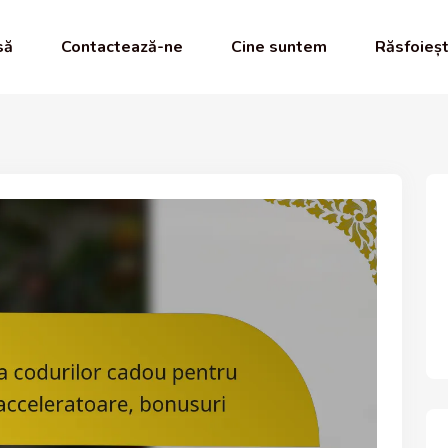
să
Contactează-ne
Cine suntem
Răsfoieșt