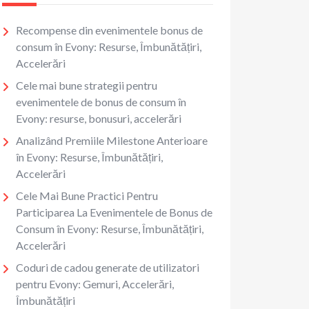
Recompense din evenimentele bonus de
consum în Evony: Resurse, Îmbunătățiri,
Accelerări
Cele mai bune strategii pentru
evenimentele de bonus de consum în
Evony: resurse, bonusuri, accelerări
Analizând Premiile Milestone Anterioare
în Evony: Resurse, Îmbunătățiri,
Accelerări
Cele Mai Bune Practici Pentru
Participarea La Evenimentele de Bonus de
Consum în Evony: Resurse, Îmbunătățiri,
Accelerări
Coduri de cadou generate de utilizatori
pentru Evony: Gemuri, Accelerări,
Îmbunătățiri