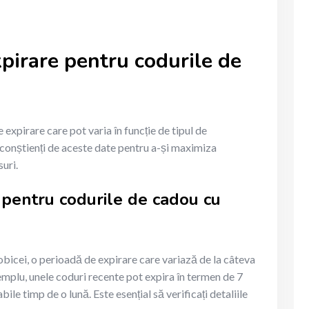
pirare pentru codurile de
 expirare care pot varia în funcție de tipul de
 conștienți de aceste date pentru a-și maximiza
suri.
 pentru codurile de cadou cu
 obicei, o perioadă de expirare care variază de la câteva
mplu, unele coduri recente pot expira în termen de 7
abile timp de o lună. Este esențial să verificați detaliile