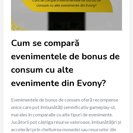
Cum se compară
evenimentele de bonus de
consum cu alte
evenimente din Evony?
Evenimentele de bonus de consum oferă recompense
unice care pot îmbunătăți semnificativ gameplay-ul,
mai ales în comparație cu alte tipuri de evenimente.
Jucătorii pot câștiga resurse valoroase, îmbunătățiri și
accelerări prin cheltuirea monedei sau resurselor din