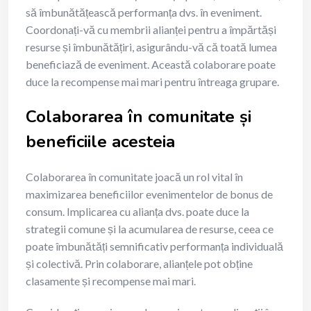
să îmbunătățească performanța dvs. în eveniment.
Coordonați-vă cu membrii alianței pentru a împărtăși
resurse și îmbunătățiri, asigurându-vă că toată lumea
beneficiază de eveniment. Această colaborare poate
duce la recompense mai mari pentru întreaga grupare.
Colaborarea în comunitate și
beneficiile acesteia
Colaborarea în comunitate joacă un rol vital în
maximizarea beneficiilor evenimentelor de bonus de
consum. Implicarea cu alianța dvs. poate duce la
strategii comune și la acumularea de resurse, ceea ce
poate îmbunătăți semnificativ performanța individuală
și colectivă. Prin colaborare, alianțele pot obține
clasamente și recompense mai mari.