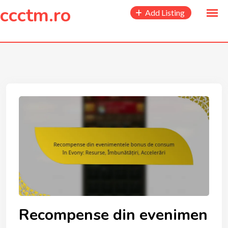
to
ccctm.ro
Add Listing
content
Recompense din evenimen