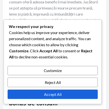
consum oferă adesea beneficii mai imediate. Jucătorii
se pot aștepta să primească resurse precum hrană,
lemn și piatră, împreună cu îmbunătățiri care
îmbunătățesc gameplay-ul, făcând aceste evenimente
deosebit de atrăgătoare în timpul fazelor intensive de
We respect your privacy
resurse.
Cookies help us improve your experience, deliver
personalized content, and analyze traffic. You can
În plus, accelerările câștigate în timpul evenimentelor
choose which cookies to allow by clicking
de bonus de consum pot ajuta jucătorii să accelereze
Customize
. Click
Accept All
to consent or
Reject
timpii de construcție sau cercetare, ceea ce este crucial
All
to decline non-essential cookies.
pentru menținerea progresului competitiv. Acest
aspect le face mai atrăgătoare decât alte evenimente
Customize
care s-ar putea să nu ofere beneficii atât de directe.
Reject All
Avantajele și dezavantajele
participării la evenimentele de
Accept All
bonus de consum