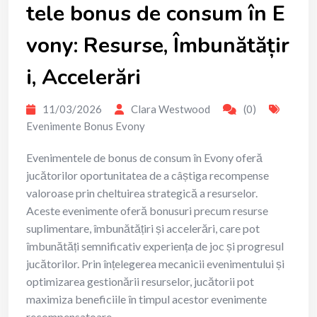
tele bonus de consum în E
vony: Resurse, Îmbunătățir
i, Accelerări
11/03/2026
Clara Westwood
(0)
Evenimente Bonus Evony
Evenimentele de bonus de consum în Evony oferă
jucătorilor oportunitatea de a câștiga recompense
valoroase prin cheltuirea strategică a resurselor.
Aceste evenimente oferă bonusuri precum resurse
suplimentare, îmbunătățiri și accelerări, care pot
îmbunătăți semnificativ experiența de joc și progresul
jucătorilor. Prin înțelegerea mecanicii evenimentului și
optimizarea gestionării resurselor, jucătorii pot
maximiza beneficiile în timpul acestor evenimente
recompensatoare.