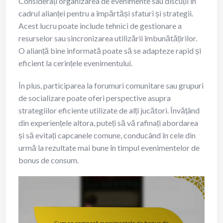
Considerați organizarea de evenimente sau discuții în
cadrul alianței pentru a împărtăși sfaturi și strategii.
Acest lucru poate include tehnici de gestionare a
resurselor sau sincronizarea utilizării îmbunătățirilor.
O alianță bine informată poate să se adapteze rapid și
eficient la cerințele evenimentului.
În plus, participarea la forumuri comunitare sau grupuri
de socializare poate oferi perspective asupra
strategiilor eficiente utilizate de alți jucători. Învățând
din experiențele altora, puteți să vă rafinați abordarea
și să evitați capcanele comune, conducând în cele din
urmă la rezultate mai bune în timpul evenimentelor de
bonus de consum.