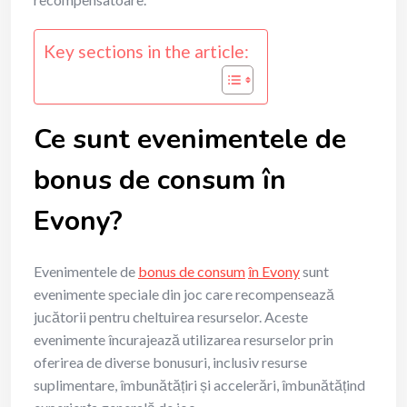
Key sections in the article:
Ce sunt evenimentele de
bonus de consum în
Evony?
Evenimentele de
bonus de consum
în Evony
sunt
evenimente speciale din joc care recompensează
jucătorii pentru cheltuirea resurselor. Aceste
evenimente încurajează utilizarea resurselor prin
oferirea de diverse bonusuri, inclusiv resurse
suplimentare, îmbunătățiri și accelerări, îmbunătățind