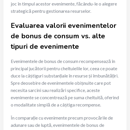
joc în timpul acestor evenimente, făcându-le o alegere
strategică pentru gestionarea resurselor.
Evaluarea valorii evenimentelor
de bonus de consum vs. alte
tipuri de evenimente
Evenimentele de bonus de consum recompensează în
principal jucătorii pentru cheltuielile lor, ceea ce poate
duce la câștiguri substanțiale în resurse și îmbunătățiri.
Spre deosebire de evenimentele obișnuite care pot
necesita sarcini sau realizări specifice, aceste
evenimente se concentrează pe suma cheltuită, oferind
o modalitate simplă de a câștiga recompense.
În comparație cu evenimente precum provocările de
adunare sau de luptă, evenimentele de bonus de