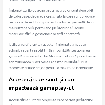
Îmbunătățirile de generare a resurselor sunt deosebit
de valoroase, deoarece cresc rata la care sunt produse
resursele. Acest lucru poate duce la o experiență de joc
mai sustenabilă, permițând jucătorilor să adune
materiale fără o gestionare activă constantă.
Utilizarea eficientă a acestor îmbunătățiri poate
schimba soarta în bătălii și îmbunătăți gestionarea
generală a resurselor. Jucătorii ar trebui să prioritizeze
achiziționarea și activarea acestor îmbunătățiri în
momente critice de joc pentru a maximiza beneficiile.
Accelerări: ce sunt și cum
impactează gameplay-ul
Accelerările sunt recompense care permit jucătorilor