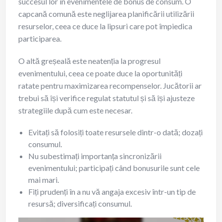
succesul lor în evenimentele de bonus de consum. O
capcană comună este neglijarea planificării utilizării
resurselor, ceea ce duce la lipsuri care pot împiedica
participarea.
O altă greșeală este neatenția la progresul
evenimentului, ceea ce poate duce la oportunități
ratate pentru maximizarea recompenselor. Jucătorii ar
trebui să își verifice regulat statutul și să își ajusteze
strategiile după cum este necesar.
Evitați să folosiți toate resursele dintr-o dată; dozați
consumul.
Nu subestimați importanța sincronizării
evenimentului; participați când bonusurile sunt cele
mai mari.
Fiți prudenți în a nu vă angaja excesiv într-un tip de
resursă; diversificați consumul.