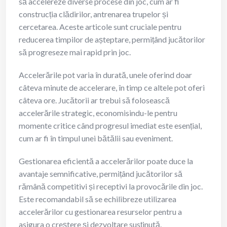
să accelereze diverse procese din joc, cum ar fi
construcția clădirilor, antrenarea trupelor și
cercetarea. Aceste articole sunt cruciale pentru
reducerea timpilor de așteptare, permițând jucătorilor
să progreseze mai rapid prin joc.
Accelerările pot varia în durată, unele oferind doar
câteva minute de accelerare, în timp ce altele pot oferi
câteva ore. Jucătorii ar trebui să folosească
accelerările strategic, economisindu-le pentru
momente critice când progresul imediat este esențial,
cum ar fi în timpul unei bătălii sau eveniment.
Gestionarea eficientă a accelerărilor poate duce la
avantaje semnificative, permițând jucătorilor să
rămână competitivi și receptivi la provocările din joc.
Este recomandabil să se echilibreze utilizarea
accelerărilor cu gestionarea resurselor pentru a
asigura o creștere și dezvoltare susținută.