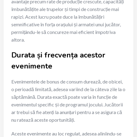
avantaje precum rate de producție crescute, capacități
îmbunătățite ale trupelor și timpi de construcție mai
rapizi. Acest lucru poate duce la îmbunătățiri
semnificative în forța orașului și armatei unui jucător,
permițându-le să concureze mai eficient împotriva
altora.
Durata și frecvența acestor
evenimente
Evenimentele de bonus de consum durează, de obicei,
o perioadă limitată, adesea variind de la câteva zile la o
săptămână. Durata exactă poate varia în funcție de
evenimentul specific și de programul jocului. Jucătorii
ar trebui să fie atenți la anunțuri pentru a se asigura că
nu ratează aceste oportunități.
Aceste evenimente au loc regulat, adesea aliniindu-se