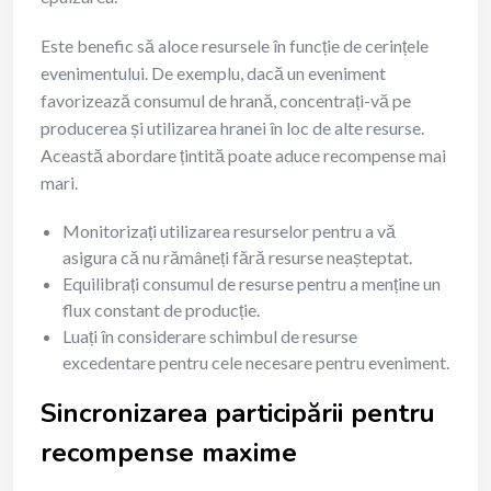
Este benefic să aloce resursele în funcție de cerințele
evenimentului. De exemplu, dacă un eveniment
favorizează consumul de hrană, concentrați-vă pe
producerea și utilizarea hranei în loc de alte resurse.
Această abordare țintită poate aduce recompense mai
mari.
Monitorizați utilizarea resurselor pentru a vă
asigura că nu rămâneți fără resurse neașteptat.
Equilibrați consumul de resurse pentru a menține un
flux constant de producție.
Luați în considerare schimbul de resurse
excedentare pentru cele necesare pentru eveniment.
Sincronizarea participării pentru
recompense maxime