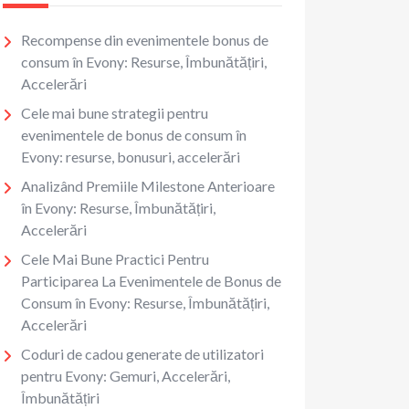
Recompense din evenimentele bonus de
consum în Evony: Resurse, Îmbunătățiri,
Accelerări
Cele mai bune strategii pentru
evenimentele de bonus de consum în
Evony: resurse, bonusuri, accelerări
Analizând Premiile Milestone Anterioare
în Evony: Resurse, Îmbunătățiri,
Accelerări
Cele Mai Bune Practici Pentru
Participarea La Evenimentele de Bonus de
Consum în Evony: Resurse, Îmbunătățiri,
Accelerări
Coduri de cadou generate de utilizatori
pentru Evony: Gemuri, Accelerări,
Îmbunătățiri