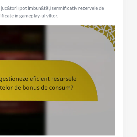
 jucătorii pot îmbunătăți semnificativ rezervele de
ificate în gameplay-ul viitor.