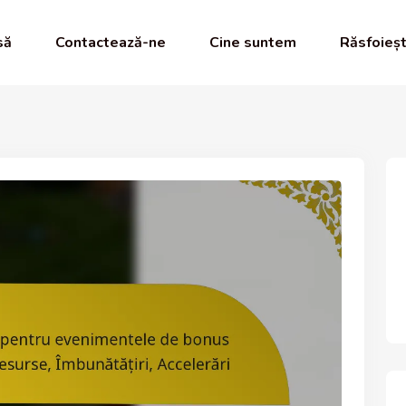
să
Contactează-ne
Cine suntem
Răsfoieșt