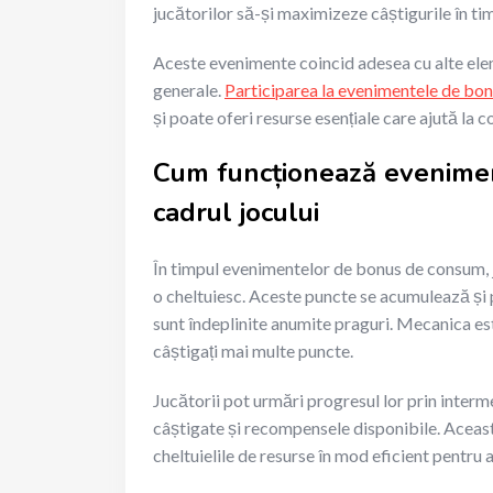
jucătorilor să-și maximizeze câștigurile în tim
Aceste evenimente coincid adesea cu alte elem
generale.
Participarea la evenimentele de bo
și poate oferi resurse esențiale care ajută la c
Cum funcționează evenime
cadrul jocului
În timpul evenimentelor de bonus de consum, j
o cheltuiesc. Aceste puncte se acumulează și
sunt îndeplinite anumite praguri. Mecanica es
câștigați mai multe puncte.
Jucătorii pot urmări progresul lor prin interm
câștigate și recompensele disponibile. Această
cheltuielile de resurse în mod eficient pentr