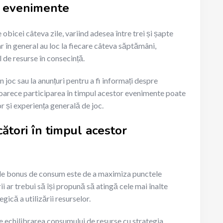
r evenimente
icei câteva zile, variind adesea între trei și șapte
r în general au loc la fiecare câteva săptămâni,
 de resurse în consecință.
in joc sau la anunțuri pentru a fi informați despre
eoarece participarea în timpul acestor evenimente poate
 și experiența generală de joc.
cători în timpul acestor
 de bonus de consum este de a maximiza punctele
i ar trebui să își propună să atingă cele mai înalte
gică a utilizării resurselor.
pe echilibrarea consumului de resurse cu strategia