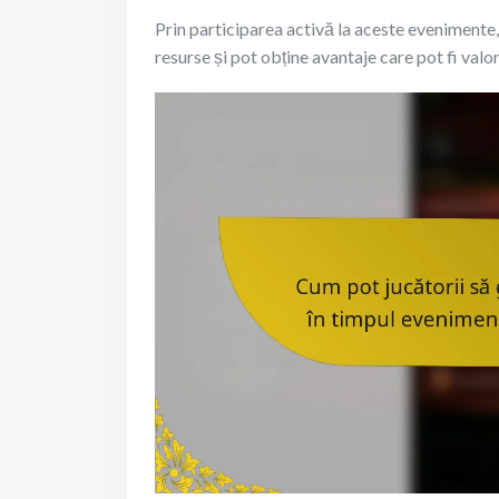
Prin participarea activă la aceste evenimente,
resurse și pot obține avantaje care pot fi valor