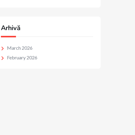
Arhivă
March 2026
February 2026